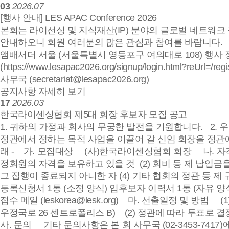
03
2026.07
[행사 안내] LES APAC Conference 2026
본회는 라이선싱 및 지식재산(IP) 분야의 글로벌 네트워크 구축
안내하오니 회원 여러분의 많은 관심과 참여를 바랍니다. 1. 행사 개요 행사
앰배서더 서울 (서울특별시 영등포구 여의대로 108) 행사 정보: 행
(https://www.lesapac2026.org/signup/login.html?reUr
사무국 (secretariat@lesapac2026.org)
공지사항 자세히 보기
17
2026.03
한국라이센싱협회 제5대 회장 후보자 모집 공고
1. 귀하의 가정과 회사의 무궁한 발전을 기원합니다. 2.
정관에서 정하는 목적 사업을 이끌어 갈 신임 
래 - 가. 모집대상 (사)한국라이센싱협회 회장 나. 자
정회원의 자격을 보유하고 있을 것 (2) 회비 등 제 납입금
그 집행이 종료되지 아니한 자 (4) 기타 협회의 정관 등 
등록신청서 1통 (소정 양식) 입후보자 이력서 1통 (자유 양식) (
접수 메일 (leskorea@lesk.org) 마. 선출일정 및 방법
우정국로 26 센트로폴리스 B) (2) 정관에 따라 투표로
사. 문의 기타 문의사항은 본 회 사무국 (02-3453-